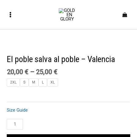
Skip
Main
to
Menu
content
El
poble
salva
El poble salva al poble – Valencia
al
poble
20,00
€
–
25,00
€
-
2XL
S
M
L
XL
Valencia
quantity
Size Guide