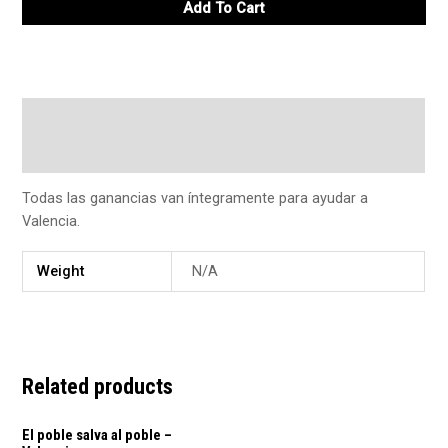
Add To Cart
Description
Additional information
Todas las ganancias van íntegramente para ayudar a
Valencia.
Weight
N/A
Related products
This
El poble salva al poble –