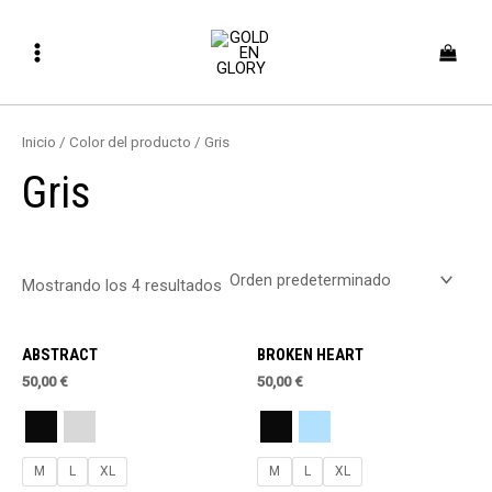
Ir
Main
al
Menu
contenido
Inicio
/ Color del producto / Gris
Gris
Mostrando los 4 resultados
Este
Este
ABSTRACT
BROKEN HEART
producto
produ
50,00
€
50,00
€
tiene
tiene
múltiples
múltip
variantes.
variant
Las
Las
M
L
XL
M
L
XL